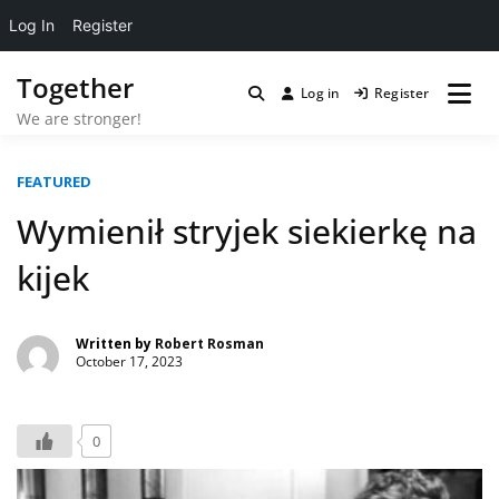
Log In
Register
Skip
Together
to
Log in
Register
content
We are stronger!
FEATURED
Wymienił stryjek siekierkę na
kijek
Written by
Robert Rosman
October 17, 2023
0