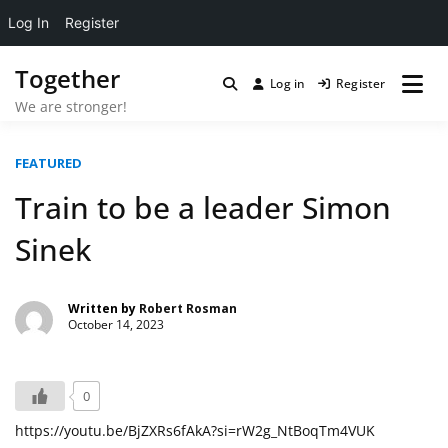
Log In
Register
Skip
Together
to
Log in
Register
content
We are stronger!
FEATURED
Train to be a leader Simon
Sinek
Written by
Robert Rosman
October 14, 2023
0
https://youtu.be/BjZXRs6fAkA?si=rW2g_NtBoqTm4VUK