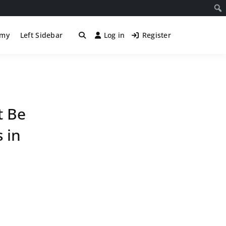
śmy
Left Sidebar
Log in
Register
t Be
 in