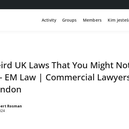
Activity
Groups
Members
Kim jeste
ird UK Laws That You Might No
– EM Law | Commercial Lawyers
ondon
bert Rosman
024