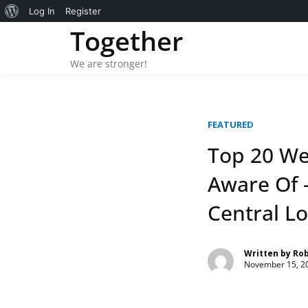
About
Log In
Register
Skip
Together
WordPress
to
content
We are stronger!
FEATURED
Top 20 We
Aware Of 
Central L
Written by
Ro
November 15, 2