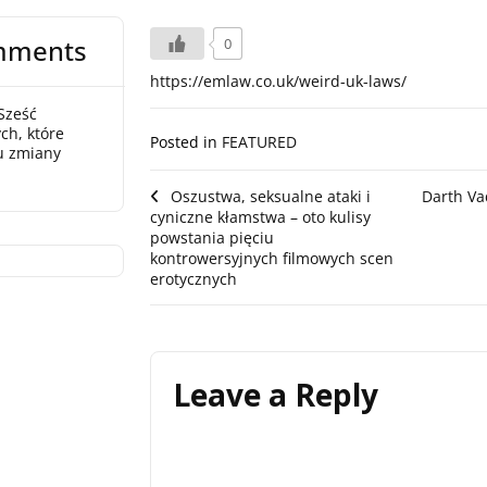
mments
0
https://emlaw.co.uk/weird-uk-laws/
Sześć
ch, które
Posted in
FEATURED
u zmiany
Post
Oszustwa, seksualne ataki i
Darth Va
cyniczne kłamstwa – oto kulisy
navigation
powstania pięciu
kontrowersyjnych filmowych scen
erotycznych
Leave a Reply