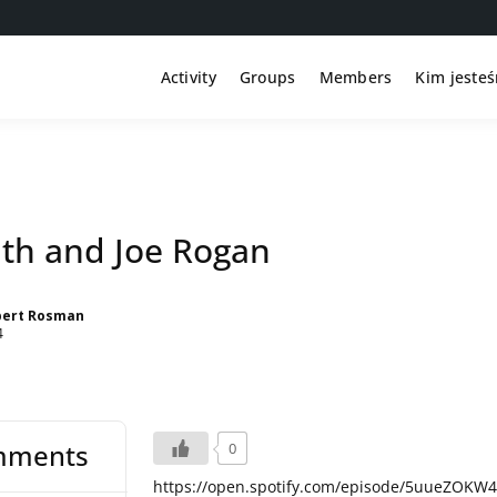
Activity
Groups
Members
Kim jeste
th and Joe Rogan
bert Rosman
4
mments
0
https://open.spotify.com/episode/5uueZOKW