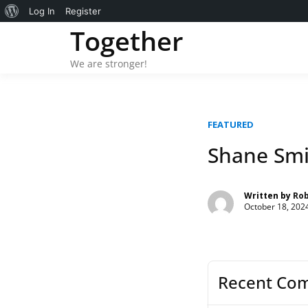
About
Log In
Register
Skip
Together
WordPress
to
content
We are stronger!
FEATURED
Shane Smi
Written by
Ro
October 18, 202
Recent Co