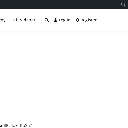
śmy
Left Sidebar
Log in
Register
4adIRc4deTKbSh?