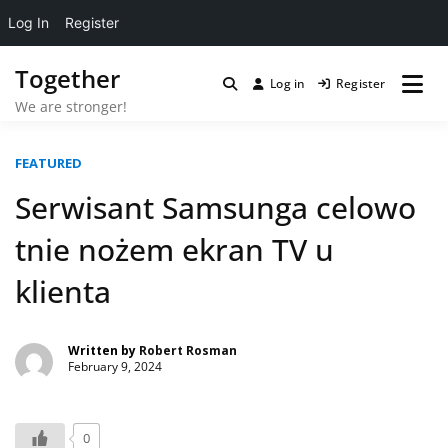
Log In
Register
Skip
Together
to
Log in
Register
content
We are stronger!
FEATURED
Serwisant Samsunga celowo
tnie nożem ekran TV u
klienta
Written by
Robert Rosman
February 9, 2024
0