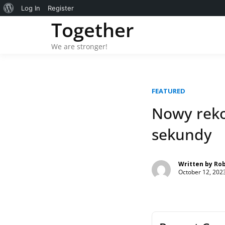
About
Log In
Register
Skip
Together
WordPress
to
content
We are stronger!
FEATURED
Nowy reko
sekundy
Written by
Ro
October 12, 202