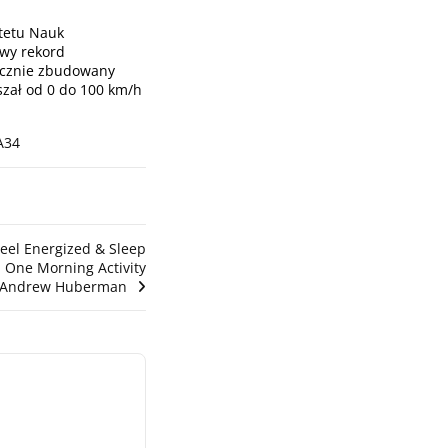
tetu Nauk
owy rekord
ręcznie zbudowany
zał od 0 do 100 km/h
A34
eel Energized & Sleep
h One Morning Activity
. Andrew Huberman