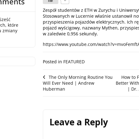
mments
Zespół studentów z ETH w Zurychu i Uniwersy
Stosowanych w Lucernie właśnie ustanowił n
Sześć
przyspieszenia pojazdów elektrycznych. Ich 
ch, które
pojazd wyścigowy, nazwany Mythen, przyspies
u zmiany
w zaledwie 0,956 sekundy.
https://www.youtube.com/watch?v=mvoFemft
Posted in
FEATURED
Post
The Only Morning Routine You
How to F
Will Ever Need | Andrew
Better Wit
navigation
Huberman
| Dr
Leave a Reply