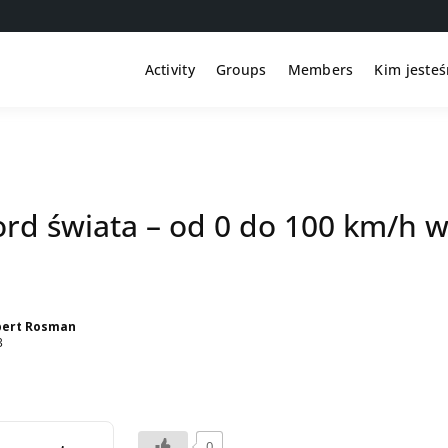
Activity
Groups
Members
Kim jeste
rd świata – od 0 do 100 km/h w
bert Rosman
3
0