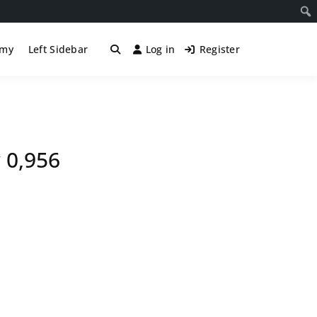
śmy
Left Sidebar
Log in
Register
 0,956