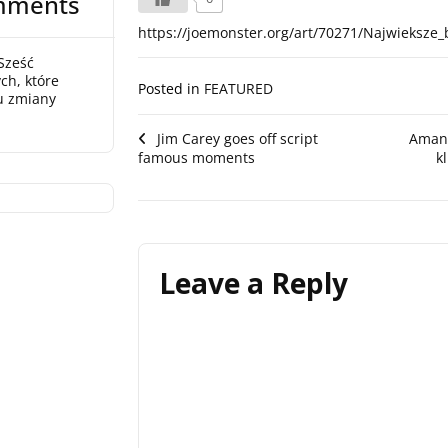
mments
https://joemonster.org/art/70271/Najwieksze_
Sześć
ch, które
Posted in
FEATURED
u zmiany
Post
Jim Carey goes off script
Amani
famous moments
k
navigation
Leave a Reply