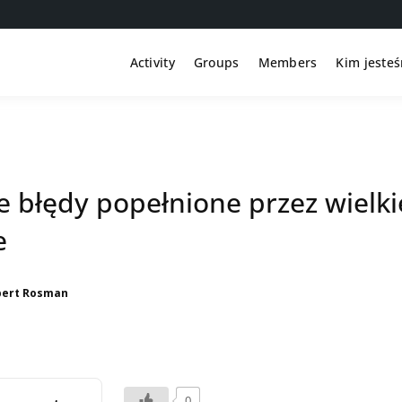
Activity
Groups
Members
Kim jeste
e błędy popełnione przez wielki
e
bert Rosman
0