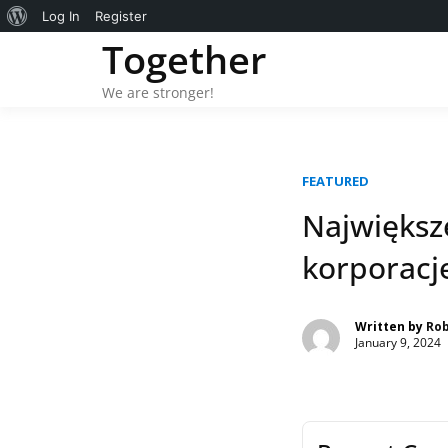
About
Log In
Register
Skip
Together
WordPress
to
content
We are stronger!
FEATURED
Największ
korporacj
Written by
Ro
January 9, 2024