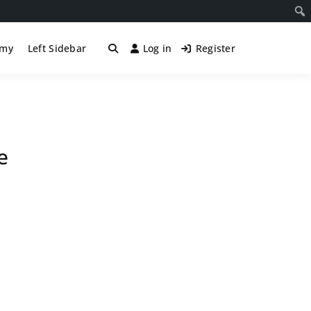
śmy
Left Sidebar
Log in
Register
e