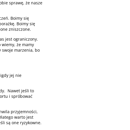
obie sprawę, że nasze
czeń. Boimy się
porażkę. Boimy się
 one zniszczone.
as jest ograniczony.
bo wiemy, że mamy
my swoje marzenia, bo
gdy jej nie
y. Nawet jeśli to
fortu i spróbować
hwila przyjemności,
latego warto jest
śli są one ryzykowne.