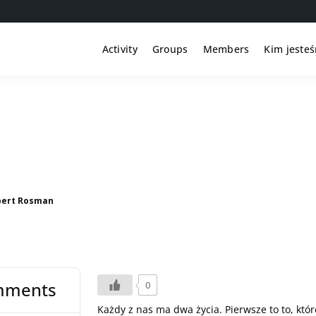
Activity
Groups
Members
Kim jeste
bert Rosman
mments
0
Każdy z nas ma dwa życia. Pierwsze to to, któr