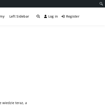
śmy
Left Sidebar
Log in
Register
e wiedzie teraz, a