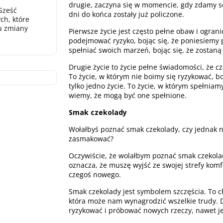
drugie, zaczyna się w momencie, gdy zdamy s
Sześć
dni do końca zostały już policzone.
ch, które
u zmiany
Pierwsze życie jest często pełne obaw i ograni
podejmować ryzyko, bojąc się, że poniesiemy 
spełniać swoich marzeń, bojąc się, że zostaną
Drugie życie to życie pełne świadomości, że cz
To życie, w którym nie boimy się ryzykować, 
tylko jedno życie. To życie, w którym spełnia
wiemy, że mogą być one spełnione.
Smak czekolady
Wołałbyś poznać smak czekolady, czy jednak ni
zasmakować?
Oczywiście, że wolałbym poznać smak czekolad
oznacza, że muszę wyjść ze swojej strefy kom
czegoś nowego.
Smak czekolady jest symbolem szczęścia. To c
która może nam wynagrodzić wszelkie trudy. D
ryzykować i próbować nowych rzeczy, nawet je