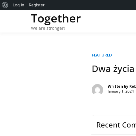
About
Log In
Register
Skip
Together
WordPress
to
content
We are stronger!
FEATURED
Dwa życia
Written by
Ro
January 1, 2024
Recent Co