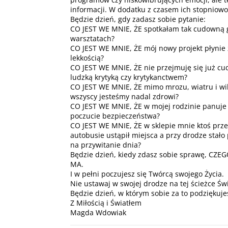
informacji. W dodatku z czasem ich stopniow
Będzie dzień, gdy zadasz sobie pytanie:
CO JEST WE MNIE, ŻE spotkałam tak cudowną 
warsztatach?
CO JEST WE MNIE, ŻE mój nowy projekt płynie 
lekkością?
CO JEST WE MNIE, ŻE nie przejmuję się już cu
ludzką krytyką czy krytykanctwem?
CO JEST WE MNIE, ŻE mimo mrozu, wiatru i wil
wszyscy jesteśmy nadal zdrowi?
CO JEST WE MNIE, ŻE w mojej rodzinie panuje 
poczucie bezpieczeństwa?
CO JEST WE MNIE, ŻE w sklepie mnie ktoś prze
autobusie ustąpił miejsca a przy drodze stało 
na przywitanie dnia?
Będzie dzień, kiedy zdasz sobie sprawę, CZE
MA.
I w pełni poczujesz się Twórcą swojego Życia.
Nie ustawaj w swojej drodze na tej ścieżce Św
Będzie dzień, w którym sobie za to podziękuje
Z Miłością i Światłem
Magda Wdowiak