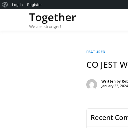
About
Log In
Register
Skip
Together
WordPress
to
content
We are stronger!
FEATURED
CO JEST W
Written by
Ro
January 23, 2024
Recent Co