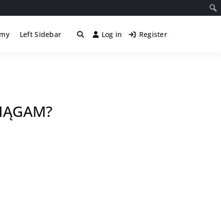
śmy
Left Sidebar
Log in
Register
CIĄGAM?