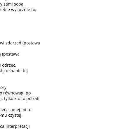
my sami sobą.
ebie wyłącznie to,
gowi zdarzeń (postawa
ą (postawa
 odrzec,
się uznanie tej
kory
 do równowagi po
 tylko kto to potrafi
ieć; samej mi to
mu czystej,
ca interpretacji