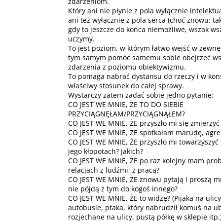
zdarzeniom.
Który ani nie płynie z pola wyłącznie intelekt
ani też wyłącznie z pola serca (choć znowu: tak
gdy to jeszcze do końca niemożliwe, wszak wsz
uczymy.
To jest poziom, w którym łatwo wejść w zewnę
tym samym pomóc samemu sobie obejrzeć wszy
zdarzenia z poziomu obiektywizmu.
To pomaga nabrać dystansu do rzeczy i w kon
właściwy stosunek do całej sprawy.
Wystarczy zatem zadać sobie jedno pytanie:
CO JEST WE MNIE, ŻE TO DO SIEBIE
PRZYCIĄGNĘŁAM/PRZYCIĄGNĄŁEM?
CO JEST WE MNIE, ŻE przyszło mi się zmierzyć
CO JEST WE MNIE, ŻE spotkałam marudę, agre
CO JEST WE MNIE, ŻE przyszło mi towarzyszyć
jego kłopotach? Jakich?
CO JEST WE MNIE, ŻE po raz kolejny mam pro
relacjach z ludźmi, z pracą?
CO JEST WE MNIE, ŻE znowu pytają i proszą mn
nie pójdą z tym do kogoś innego?
CO JEST WE MNIE, ŻE to widzę? (Pijaka na ulicy
autobusie, ptaka, który nabrudził komuś na u
rozjechane na ulicy, pustą półkę w sklepie itp.