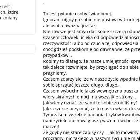
·
Sześć
ch, które
To jest pytanie osoby świadomej.
u zmiany
Ignorant nigdy go sobie nie postawi w trudnej 
ale osoba uważna już tak.
Nie zawsze jest łatwo dać sobie szczerą odpow
Czasem człowiek ucieka od odpowiedzialności
rzeczywistości albo od czucia tej odpowiedzial
choć gdzieś podskórnie od dawna wie, że prze
przypadków…
Robimy to dlatego, że nasze umiejętności spr
tak dalece rozwinięte, by przyciągać do siebie 
pragniemy.
Czasem zdarzy się, że w nasze życie wpadnie
sobie sprzątać jeszcze długo, długo…
Czasem wybuchnie jakaś wewnętrzna puszka P
wióry skrajnych emocji na wszystkie strony…
Jak wtedy uznać, że sami to sobie zrobiliśmy?
Jak szczerze przyznać, że to nasza własna krea
Tymczasem wszelkie badania fizyków kwanto
nauczyciele duchowi głoszą wszem i wobec, że 
inaczej!
Że gdyby nie stare zapisy czy – jak to mówimy 
programy, nic takiego w naszym życiu nie mia