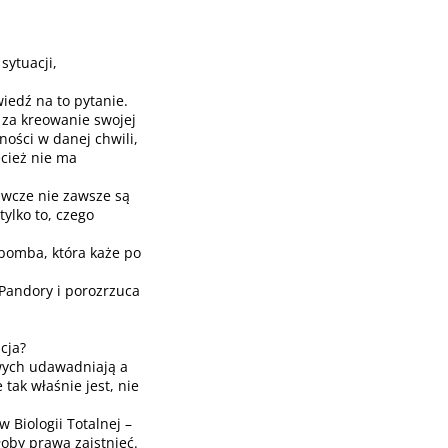
sytuacji,
iedź na to pytanie.
 za kreowanie swojej
ności w danej chwili,
cież nie ma
awcze nie zawsze są
tylko to, czego
 bomba, która każe po
andory i porozrzuca
cja?
wych udawadniają a
tak właśnie jest, nie
w Biologii Totalnej –
łoby prawa zaistnieć.