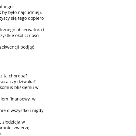
ualnego
 by było najcudniej),
yscy się tego dopiero
trznego obserwatora i
stkie okoliczności
sekwencji podjąć
 z tą chorobą?
sora czy dziwaka?
 komuś bliskiemu w
blem finansowy, w
ie o wszystko i nigdy
, złodzieja w
branie, zwierzę
)