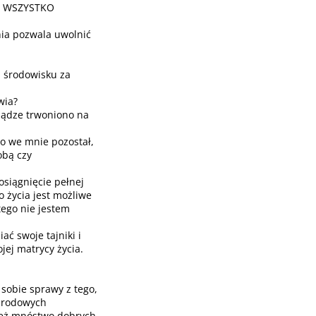
O WSZYSTKO
nia pozwala uwolnić
m środowisku za
wia?
iądze trwoniono na
go we mnie pozostał,
obą czy
osiągnięcie pełnej
 życia jest możliwe
tego nie jestem
ać swoje tajniki i
jej matrycy życia.
sobie sprawy z tego,
, rodowych
też mnóstwo dobrych