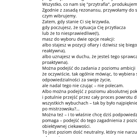
Wszystko, co nam się "przytrafia", produkuje
Zgodnie z zasadą rezonansu, przywołamy do si
czym wibrujemy.
Zatem, gdy stanie Ci się krzywda,
gdy poczujesz, że sytuacja Cię przytłacza
lub że to niesprawiedliwe(!),
masz do wyboru dwie opcje reakcji:
albo stajesz w pozycji ofiary i dziwisz się bie
reaktywna),
albo uznajesz w duchu, że jesteś tego sprawc
proaktywna).
Można podejść do zadania z poziomu ambicji i
że oczywiście, tak ogólnie mówiąc, to wybiera 
odpowiedzialności za swoje życie,
ale nadal tego nie czując – nie polecam.
Albo można podejść z poziomu absolutnej po
i potulnie przejść przez cały proces powrotu
wszystkich wybuchach – tak by było najpiękniej,
po mistrzowsku?…
Można też – i to właśnie chcę dziś podpowiedz
pomaga – podejść do tego zagadnienia z pozio
obiektywnej ciekawości.
To jest poziom dość neutralny, który nie narzu