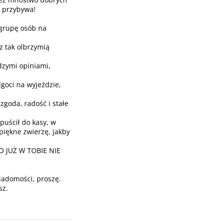
o przybywa!
grupę osób na
z tak olbrzymią
dzymi opiniami,
goci na wyjeździe,
zgoda, radość i stałe
puścił do kasy, w
piękne zwierzę, jakby
GO JUŻ W TOBIE NIE
iadomości, proszę.
sz.