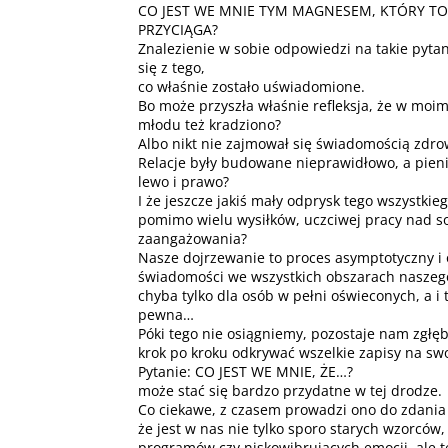
CO JEST WE MNIE TYM MAGNESEM, KTÓRY T
PRZYCIĄGA?
Znalezienie w sobie odpowiedzi na takie pyta
się z tego,
co właśnie zostało uświadomione.
Bo może przyszła właśnie refleksja, że w moi
młodu też kradziono?
Albo nikt nie zajmował się świadomością zdro
Relacje były budowane nieprawidłowo, a pien
lewo i prawo?
I że jeszcze jakiś mały odprysk tego wszystkie
pomimo wielu wysiłków, uczciwej pracy nad s
zaangażowania?
Nasze dojrzewanie to proces asymptotyczny i 
świadomości we wszystkich obszarach naszego
chyba tylko dla osób w pełni oświeconych, a i 
pewna…
Póki tego nie osiągniemy, pozostaje nam zgłębi
krok po kroku odkrywać wszelkie zapisy na swo
Pytanie: CO JEST WE MNIE, ŻE…?
może stać się bardzo przydatne w tej drodze.
Co ciekawe, z czasem prowadzi ono do zdania 
że jest w nas nie tylko sporo starych wzorców
programów czy niskowibrujących emocji, ale 