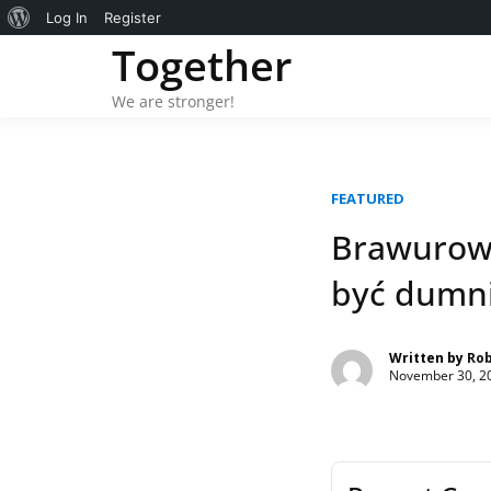
About
Log In
Register
Skip
Together
WordPress
to
content
We are stronger!
FEATURED
Brawurowa
być dumn
Written by
Ro
November 30, 2