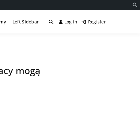
śmy
Left Sidebar
Log in
Register
lacy mogą