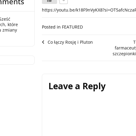
mments
https://youtu.be/k18F9nVyKX8?si=OT5afcNcza
Sześć
ch, które
Posted in
FEATURED
u zmiany
Post
Co łączy Rosję i Pluton
T
farmaceut
navigation
szczepionk
Leave a Reply