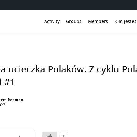
Activity
Groups
Members
Kim jeste
 ucieczka Polaków. Z cyklu Po
i #1
bert Rosman
023
0