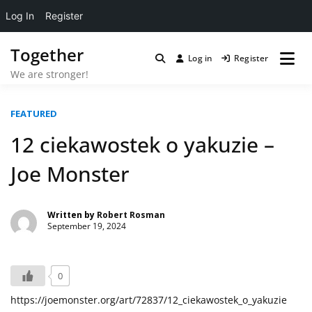
Log In
Register
Skip
Together
to
Log in
Register
content
We are stronger!
FEATURED
12 ciekawostek o yakuzie –
Joe Monster
Written by
Robert Rosman
September 19, 2024
0
https://joemonster.org/art/72837/12_ciekawostek_o_yakuzie