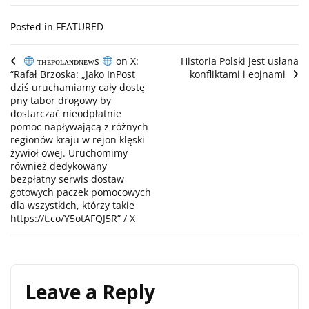
Posted in
FEATURED
Post
ᴛʜᴇᴘᴏʟᴀɴᴅɴᴇᴡs
on X:
Historia Polski jest usłana
“Rafał Brzoska: „Jako InPost
konfliktami i eojnami
navigation
dziś uruchamiamy cały dostę
pny tabor drogowy by
dostarczać nieodpłatnie
pomoc napływającą z różnych
regionów kraju w rejon klęski
żywioł owej. Uruchomimy
również dedykowany
bezpłatny serwis dostaw
gotowych paczek pomocowych
dla wszystkich, którzy takie
https://t.co/Y5otAFQJ5R” / X
Leave a Reply