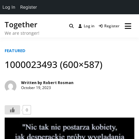
Log In
Register
Skip
Together
to
Log in
Register
content
We are stronger!
FEATURED
1000023493 (600×587)
Written by
Robert Rosman
October 19, 2023
0